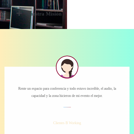
Nuestra Misión
Rente un espacio para conferencia y todo estuvo increíble, el audio, la
capacidad y la zona hicieron de mi evento el mejor.
Diana Sofía
Clientes B Working