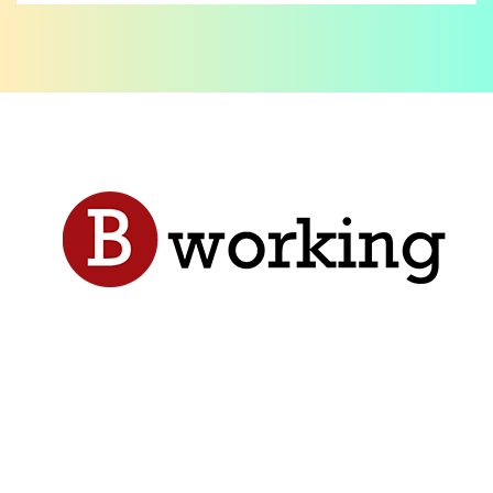
Donec ligula sapien, lacinia sed ligula sit amet,
tincidunt laoreet nibh. Cras tempus,
nunc ac egestas porta, tellus mi veh