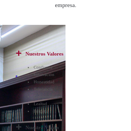
empresa.
Nuestros Valores
Confianza
Innovación
Honestidad
Tolerancia
Compromiso
Lealtad
Empatía
Nuestra Visión